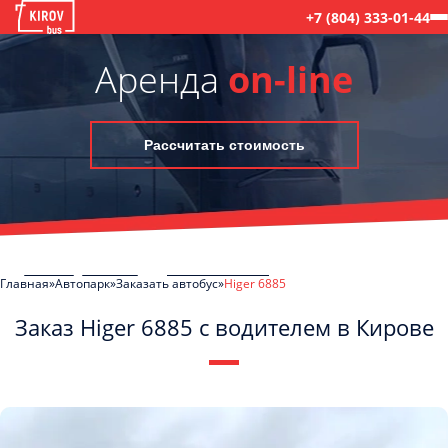
+7 (804) 333-01-44
Аренда
on-line
Рассчитать стоимость
Главная
Автопарк
Заказать автобус
Higer 6885
Заказ Higer 6885 с водителем в Кирове
C
Политикой конфиденциальности
ознакомлен(а), даю согласие на
обработку моих Персональных данных