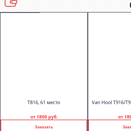
T816, 61 место
Van Hool T916/T9
от
1800 руб.
от
18
Заказать
Зак