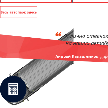
Весь автопарк здесь
Я лично отвечаю
на наших автобу
Андрей Калашников
, ди