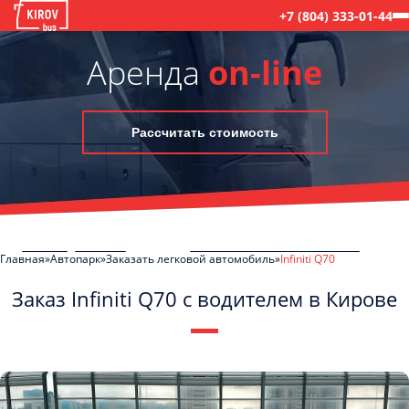
+7 (804) 333-01-44
Аренда
on-line
Рассчитать стоимость
Главная
Автопарк
Заказать легковой автомобиль
Infiniti Q70
Заказ Infiniti Q70 с водителем в Кирове
C
Политикой конфиденциальности
ознакомлен(а), даю согласие на
обработку моих Персональных данных