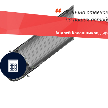
Я лично отвечаю
на наших автобу
Андрей Калашников
, ди