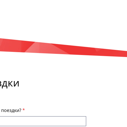
здки
я поездки?