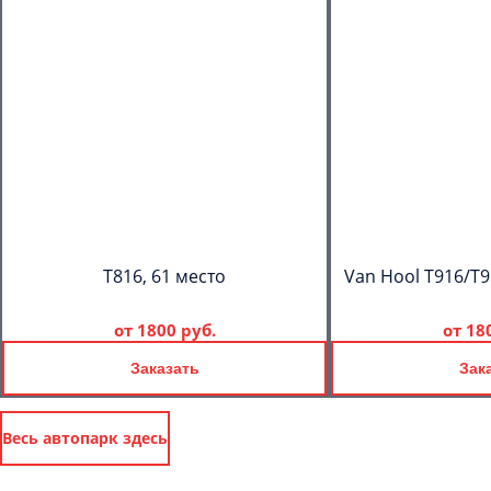
T816, 61 место
Van Hool T916/T9
от
1800 руб.
от
18
Заказать
Зак
Весь автопарк здесь