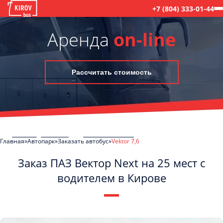
+7 (804) 333-01-44
Аренда
on-line
Рассчитать стоимость
Главная
Автопарк
Заказать автобус
Vektor 7,6
Заказ ПАЗ Вектор Next на 25 мест с
водителем в Кирове
C
Политикой конфиденциальности
ознакомлен(а), даю согласие на
обработку моих Персональных данных