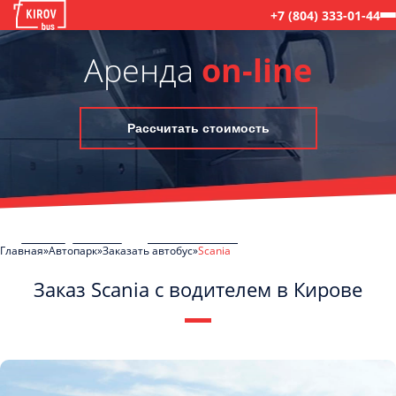
+7 (804) 333-01-44
Аренда
on-line
Рассчитать стоимость
Главная
Автопарк
Заказать автобус
Scania
Заказ Scania с водителем в Кирове
C
Политикой конфиденциальности
ознакомлен(а), даю согласие на
обработку моих Персональных данных