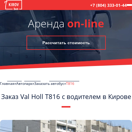
+7 (804) 333-01-44
Аренда
on-line
Рассчитать стоимость
Главная
Автопарк
Заказать автобус
T816
Заказ Val Holl T816 с водителем в Кирове
C
Политикой конфиденциальности
ознакомлен(а), даю согласие на
обработку моих Персональных данных