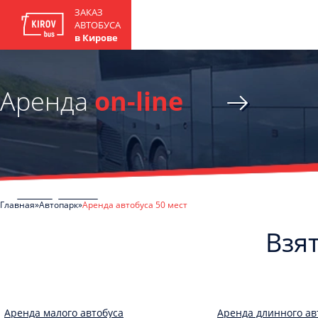
ЗАКАЗ
АВТОБУСА
в Кирове
Аренда
on-line
Главная
Автопарк
Аренда автобуса 50 мест
Взят
Аренда малого автобуса
Аренда длинного ав