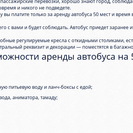
пассажирские перевозки, хорошо знают город, соблюда
время и никого не подведете.
вы платите только за аренду автобуса 50 мест и время в
го с вами и будет соблюдать. Автобус приедет заранее и
обные регулируемые кресла с откидными столиками, есть
тральный реквизит и декорации — поместятся в багажн
жности аренды автобуса на 5
ую питьевую воду и ланч-боксы с едой;
ода, аниматора, тамаду;