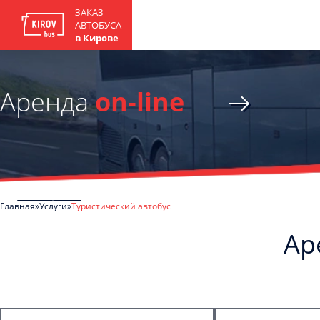
ЗАКАЗ
АВТОБУСА
в Кирове
Аренда
on-line
Главная
Услуги
Туристический автобус
Ар