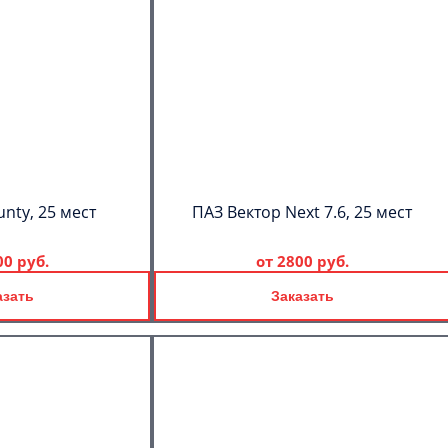
C
Политикой
конфиденциальности
nty, 25 мест
ПАЗ Вектор Next 7.6, 25 мест
ознакомлен(а), даю согласие на
обработку моих Персональных
данных
00 руб.
от
2800 руб.
азать
Заказать